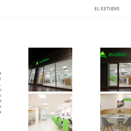
EL ESTUDIO
a
2
,
o
s
e
u
a