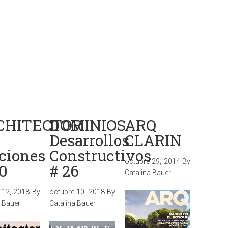
CHITECTOR
DOMINIOS
ARQ
Desarrollos
CLARIN
ciones
Constructivos
octubre 29, 2014
By
0
# 26
Catalina Bauer
 12, 2018
By
octubre 10, 2018
By
a Bauer
Catalina Bauer