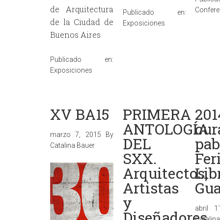
de Arquitectura
Confere
Publicado en:
de la Ciudad de
Exposiciones
Buenos Aires
Publicado en:
Exposiciones
XV BA15
PRIMERA
201
ANTOLOGÍA
cur
marzo 7, 2015
By
DEL
pab
Catalina Bauer
SXX.
Fer
Arquitectos,
Lib
Artistas
Gua
y
abril 
Diseñadores.
Catalin