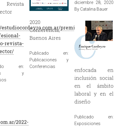
diciembre 28, 2020
 Revista
By
Catalina Bauer
ector
2020
//estudiocordeyro.com.ar/premio-
Conferencia,
fesional-
Buenos Aires
o-revista-
ector/
Publicado en:
Publicaciones y
Conferencias
cado en:
enfocada en
mios y
inclusión social
sos
en el ámbito
laboral y en el
diseño
Publicado en:
com.ar/2022-
Exposiciones