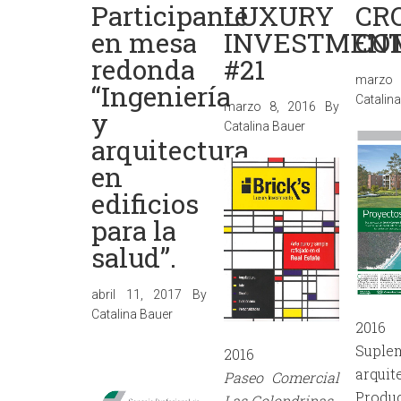
Participante
LUXURY
CR
en mesa
INVESTMEN
CO
redonda
#21
marzo 
“Ingeniería
Catalin
marzo 8, 2016
By
y
Catalina Bauer
arquitectura
en
edificios
para la
salud”.
abril 11, 2017
By
Catalina Bauer
2016
Suple
2016
arquit
Paseo Comercial
Prod
Las Golondrinas