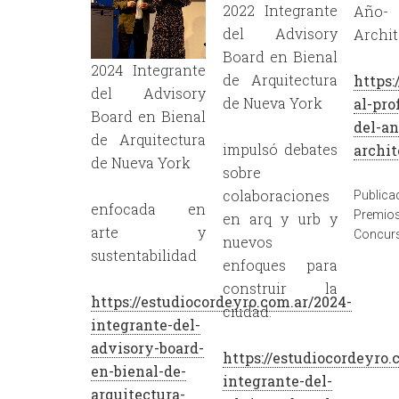
2022 Integrante
Año-
del Advisory
Archit
Board en Bienal
2024 Integrante
de Arquitectura
https:
del Advisory
de Nueva York
al-pro
Board en Bienal
del-an
de Arquitectura
impulsó debates
archit
de Nueva York
sobre
colaboraciones
Publi
enfocada en
Pre
en arq y urb y
arte y
Concur
nuevos
sustentabilidad
enfoques para
construir la
https://estudiocordeyro.com.ar/2024-
ciudad.
integrante-del-
advisory-board-
https://estudiocordeyro.
en-bienal-de-
integrante-del-
arquitectura-