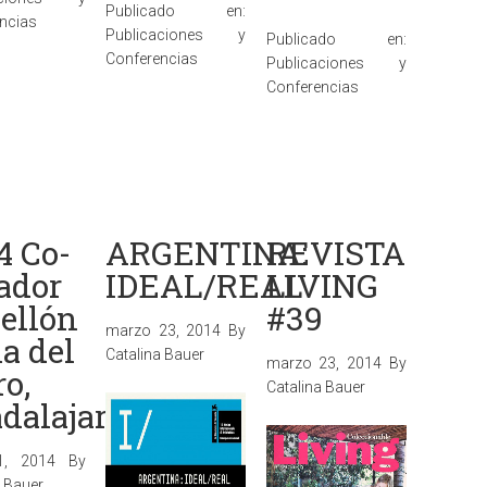
Publicado en:
ncias
Publicaciones y
Publicado en:
Conferencias
Publicaciones y
Conferencias
4 Co-
ARGENTINA:
REVISTA
ador
IDEAL/REAL
LIVING
ellón
#39
marzo 23, 2014
By
ia del
Catalina Bauer
marzo 23, 2014
By
ro,
Catalina Bauer
dalajara
11, 2014
By
a Bauer