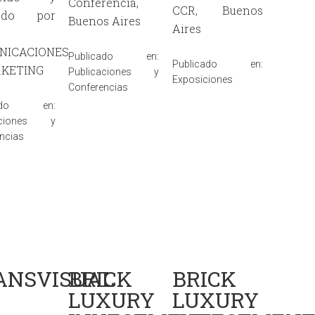
Conferencia,
CCR, Buenos
ñado por
Buenos Aires
Aires
NICACIONES
Publicado en:
Publicado en:
RKETING
Publicaciones y
Exposiciones
Conferencias
cado en:
caciones y
ncias
ANSVISUAL
BRICK
BRICK
LUXURY
LUXURY