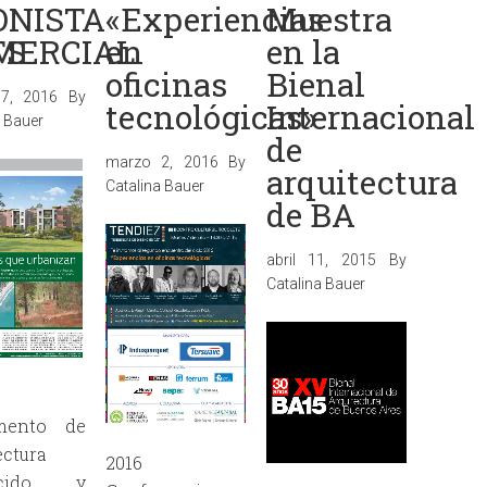
ONISTA
«Experiencias
Muestra
TS
MERCIAL
en
en la
oficinas
Bienal
7, 2016
By
tecnológicas»
Internacional
a Bauer
de
marzo 2, 2016
By
arquitectura
Catalina Bauer
de BA
abril 11, 2015
By
Catalina Bauer
mento de
ectura
2016
ucido y