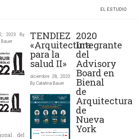
EL ESTUDIO
TENDIEZ
2020
2, 2023
By
a Bauer
«Arquitectura
Integrante
para la
del
salud II»
Advisory
Board en
diciembre 28, 2020
Bienal
By
Catalina Bauer
de
Arquitectura
de
Nueva
York
sional del