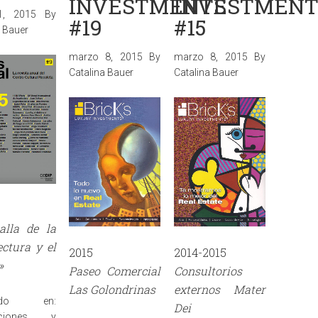
INVESTMENTS
INVESTMENT
11, 2015
By
#19
#15
a Bauer
marzo 8, 2015
By
marzo 8, 2015
By
Catalina Bauer
Catalina Bauer
alla de la
ectura y el
2015
2014-2015
»
Paseo Comercial
Consultorios
Las Golondrinas
externos Mater
cado en:
Dei
caciones y