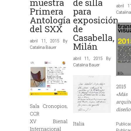
muestra
de silla
abril 
Primera
para
Catalin
Antología
exposición
del SXX
de
Casabella,
abril 11, 2015
By
Milán
Catalina Bauer
abril 11, 2015
By
Catalina Bauer
2015
«Más 
arquit
Sala Cronopios,
diseño
CCR
XV Bienal
Italia
Publi
Internacional
Publi